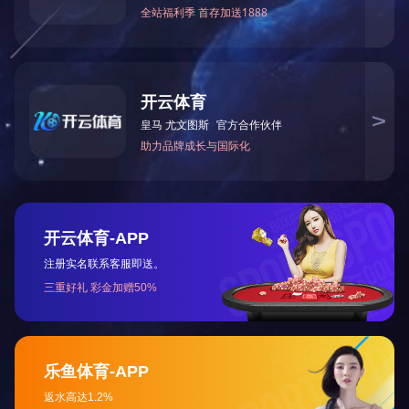
2015.2.4
中再生协会组织企业座谈会
自2012年7月《废弃电器电子产品处理基金征收使用管理办
法》出台以来，通过 “四机一脑”生产者缴纳基金、补贴给处理
企业的管理模式，使得废弃“四机一脑”的非正规、不环保的处
More +
理状况得到了极大的改观。通过有效的规划管理、有序的资金
征补方式，开辟了规范化管理废弃电器电子产品处理行业的先
河，行业普遍认为这是迄今为止管理措施到位、实施效果最显
著的一项政策。 2012年7-12月基金征
简
繁
En