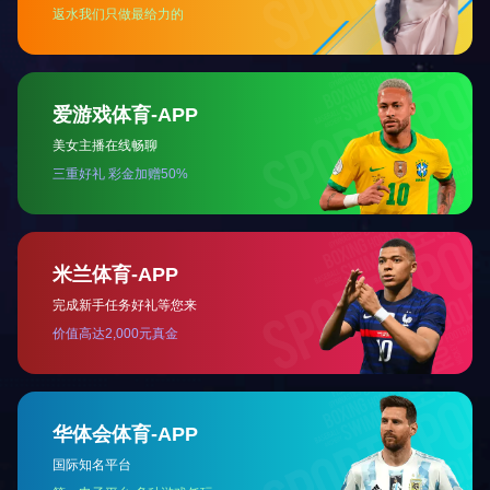
「集团总部」 0757-85588688
「传真」0757-85598080
「电子邮箱」XiangHaiGroupCoLtd@163.com
「地址」佛山市南海区大沥镇桂和路水头路段1号翔海商业楼
集团概况
新闻资讯
集团业务
人力资源
社会责任
在线押球(中国)唯一官方网
站